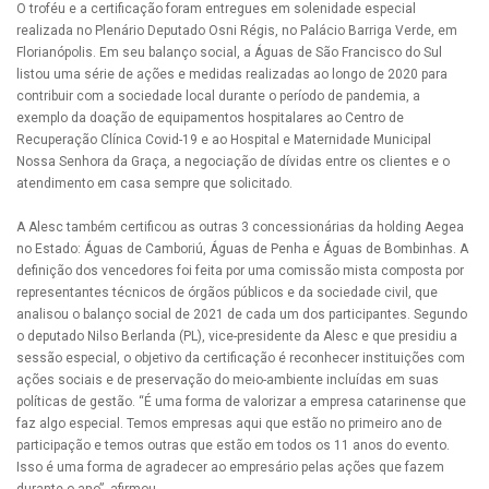
O troféu e a certificação foram entregues em solenidade especial
realizada no Plenário Deputado Osni Régis, no Palácio Barriga Verde, em
Florianópolis. Em seu balanço social, a Águas de São Francisco do Sul
listou uma série de ações e medidas realizadas ao longo de 2020 para
contribuir com a sociedade local durante o período de pandemia, a
exemplo da doação de equipamentos hospitalares ao Centro de
Recuperação Clínica Covid-19 e ao Hospital e Maternidade Municipal
Nossa Senhora da Graça, a negociação de dívidas entre os clientes e o
atendimento em casa sempre que solicitado.
A Alesc também certificou as outras 3 concessionárias da holding Aegea
no Estado: Águas de Camboriú, Águas de Penha e Águas de Bombinhas. A
definição dos vencedores foi feita por uma comissão mista composta por
representantes técnicos de órgãos públicos e da sociedade civil, que
analisou o balanço social de 2021 de cada um dos participantes. Segundo
o deputado Nilso Berlanda (PL), vice-presidente da Alesc e que presidiu a
sessão especial, o objetivo da certificação é reconhecer instituições com
ações sociais e de preservação do meio-ambiente incluídas em suas
políticas de gestão. “É uma forma de valorizar a empresa catarinense que
faz algo especial. Temos empresas aqui que estão no primeiro ano de
participação e temos outras que estão em todos os 11 anos do evento.
Isso é uma forma de agradecer ao empresário pelas ações que fazem