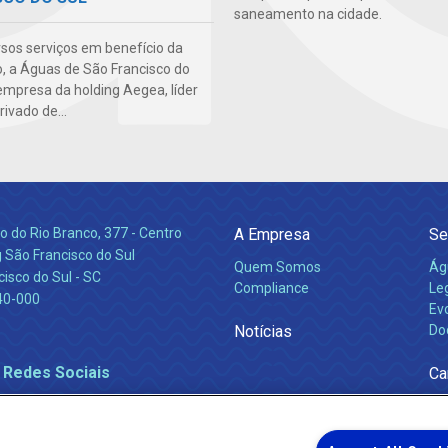
saneamento na cidade.
sos serviços em benefício da
, a Águas de São Francisco do
empresa da holding Aegea, líder
rivado de...
 do Rio Branco, 377 - Centro
A Empresa
Se
 São Francisco do Sul
Quem Somos
Ág
isco do Sul - SC
Compliance
Leg
40-000
Ev
Notícias
Do
 Redes Sociais
Ca