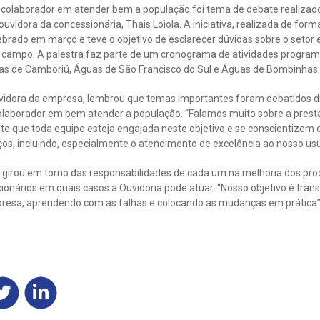
 colaborador em atender bem a população foi tema de debate realizad
ouvidora da concessionária, Thais Loiola. A iniciativa, realizada de form
ebrado em março e teve o objetivo de esclarecer dúvidas sobre o setor e
 campo. A palestra faz parte de um cronograma de atividades progra
s de Camboriú, Águas de São Francisco do Sul e Águas de Bombinhas.
uvidora da empresa, lembrou que temas importantes foram debatidos d
olaborador em bem atender a população. “Falamos muito sobre a pres
nte que toda equipe esteja engajada neste objetivo e se conscientizem
s, incluindo, especialmente o atendimento de excelência ao nosso usuá
ra girou em torno das responsabilidades de cada um na melhoria dos pr
cionários em quais casos a Ouvidoria pode atuar. “Nosso objetivo é tr
resa, aprendendo com as falhas e colocando as mudanças em prática”, 