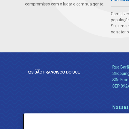
compromisso com o lugar e com sua gente.
Com diver
população
Sul, uma 
no setor p
Rua Barão
Shopping
São Franc
CEP 892
Nossas