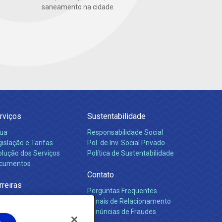
saneamento na cidade.
rviços
Sustentabilidade
ua
Responsabilidade Social
islação e Tarifas
Pol. de Inv. Social Privado
olução dos Serviços
Política de Sustentabilidade
cumentos
Contato
rreiras
Perguntas Frequentes
Canais de Relacionamento
Denúncias de Fraudes