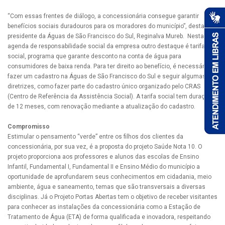
“Com essas frentes de diálogo, a concessionária consegue garantir
benefícios sociais duradouros para os moradores do município”, destaca a
presidente da Águas de São Francisco do Sul, Reginalva Mureb. Nesta
agenda de responsabilidade social da empresa outro destaque é tarifa
social, programa que garante desconto na conta de água para
consumidores de baixa renda. Para ter direito ao benefício, é necessário
fazer um cadastro na Águas de São Francisco do Sul e seguir algumas
diretrizes, como fazer parte do cadastro único organizado pelo CRAS
(Centro de Referência da Assistência Social). A tarifa social tem duração
de 12 meses, com renovação mediante a atualização do cadastro.
Compromisso
Estimular o pensamento “verde” entre os filhos dos clientes da
concessionária, por sua vez, é a proposta do projeto Saúde Nota 10. O
projeto proporciona aos professores e alunos das escolas de Ensino
Infantil, Fundamental I, Fundamental II e Ensino Médio do município a
oportunidade de aprofundarem seus conhecimentos em cidadania, meio
ambiente, água e saneamento, temas que são transversais a diversas
disciplinas. Já o Projeto Portas Abertas tem o objetivo de receber visitantes
para conhecer as instalações da concessionária como a Estação de
Tratamento de Água (ETA) de forma qualificada e inovadora, respeitando