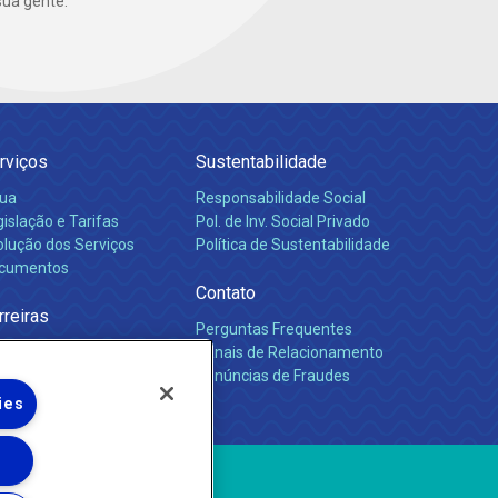
ua gente.
rviços
Sustentabilidade
ua
Responsabilidade Social
islação e Tarifas
Pol. de Inv. Social Privado
olução dos Serviços
Política de Sustentabilidade
cumentos
Contato
rreiras
Perguntas Frequentes
Canais de Relacionamento
Denúncias de Fraudes
ies