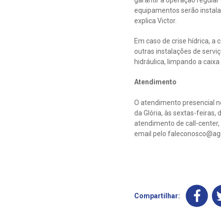
garantir a operação regula
equipamentos serão instala
explica Victor.
Em caso de crise hídrica, a
outras instalações de servi
hidráulica, limpando a caix
Atendimento
O atendimento presencial no
da Glória, às sextas-feiras
atendimento de call-center
email pelo
faleconosco@ag
Compartilhar: