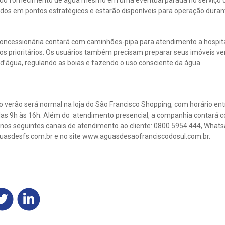
r do fornecimento de água mesmo em uma eventual parada no serviço de
dos em pontos estratégicos e estarão disponíveis para operação duran
 concessionária contará com caminhões-pipa para atendimento a hospita
ços prioritários. Os usuários também precisam preparar seus imóveis ver
a d’água, regulando as boias e fazendo o uso consciente da água.
 verão será normal na loja do São Francisco Shopping, com horário entre
, das 9h às 16h. Além do atendimento presencial, a companhia contará
, nos seguintes canais de atendimento ao cliente: 0800 5954 444, What
uasdesfs.com.br
e no site www.aguasdesaofranciscodosul.com.br.