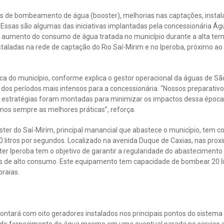
 de bombeamento de água (booster), melhorias nas captações, instal
Essas são algumas das iniciativas implantadas pela concessionária Ág
 aumento do consumo de água tratada no município durante a alta te
ladas na rede de captação do Rio Saí-Mirim e no Iperoba, próximo ao I
ica do município, conforme explica o gestor operacional da águas de São
um dos períodos mais intensos para a concessionária. “Nossos preparati
s estratégias foram montadas para minimizar os impactos dessa époc
os sempre as melhores práticas”, reforça.
ster do Saí-Mirim, principal manancial que abastece o município, tem 
 litros por segundos. Localizado na avenida Duque de Caxias, nas proxi
ter Iperoba tem o objetivo de garantir a regularidade do abastecimento 
s de alto consumo. Este equipamento tem capacidade de bombear 20 li
praias.
ntará com oito geradores instalados nos principais pontos do sistem