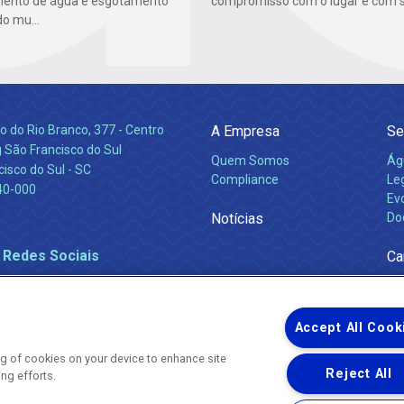
mento de água e esgotamento
compromisso com o lugar e com s
do mu...
 do Rio Branco, 377 - Centro
A Empresa
Se
 São Francisco do Sul
Quem Somos
Ág
isco do Sul - SC
Compliance
Leg
40-000
Ev
Notícias
Do
 Redes Sociais
Ca
Accept All Cook
ing of cookies on your device to enhance site
Reject All
ing efforts.
Uma empresa
Copyright ® 2026 - Todos os Direitos Reservados.