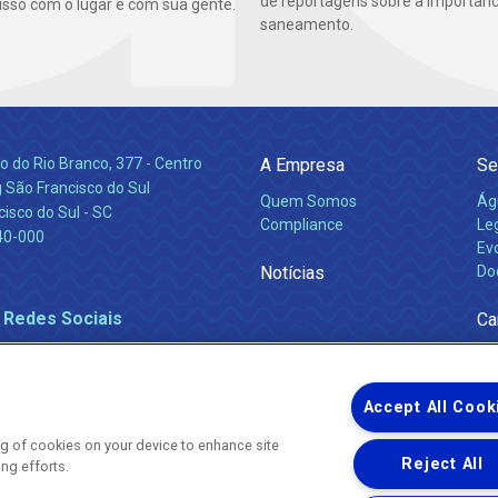
de reportagens sobre a importânc
so com o lugar e com sua gente.
saneamento.
 do Rio Branco, 377 - Centro
A Empresa
Se
 São Francisco do Sul
Quem Somos
Ág
isco do Sul - SC
Compliance
Leg
40-000
Ev
Notícias
Do
 Redes Sociais
Ca
Accept All Cook
ing of cookies on your device to enhance site
Reject All
ing efforts.
Uma empresa
Copyright ® 2026 - Todos os Direitos Reservados.