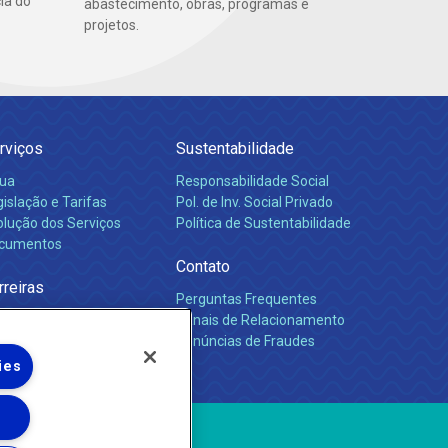
ia do
abastecimento, obras, programas e
projetos.
rviços
Sustentabilidade
ua
Responsabilidade Social
islação e Tarifas
Pol. de Inv. Social Privado
olução dos Serviços
Política de Sustentabilidade
cumentos
Contato
rreiras
Perguntas Frequentes
Canais de Relacionamento
Denúncias de Fraudes
ies