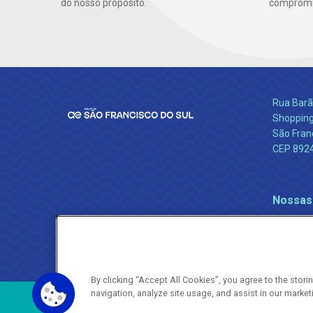
do nosso propósito.
compromis
Rua Barão
Shopping
São Franc
CEP 892
Nossas
By clicking “Accept All Cookies”, you agree to the stor
navigation, analyze site usage, and assist in our market