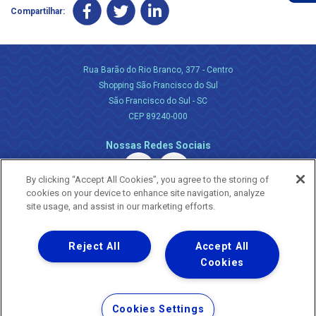
Compartilhar:
Rua Barão do Rio Branco, 377 - Centro
Shopping São Francisco do Sul
São Francisco do Sul - SC
CEP 89240-000
Nossas Redes Sociais
By clicking “Accept All Cookies”, you agree to the storing of
cookies on your device to enhance site navigation, analyze
site usage, and assist in our marketing efforts.
Reject All
Accept All
Uma empresa
Copyright ® 2026 - Todos os Direitos Reservados.
Cookies
Nossa natureza movimenta a vida
Termos Gerais de Uso de Sites e Aplicativos
Cookies Settings