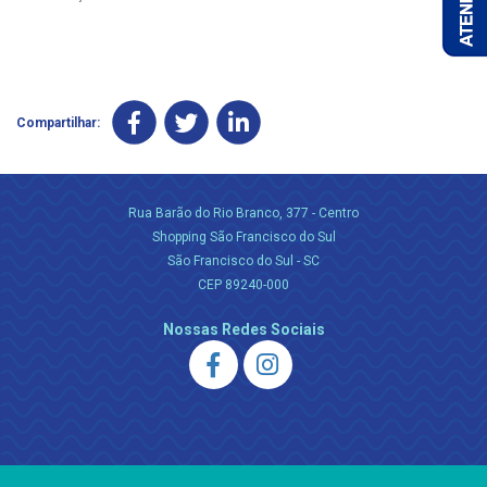
Compartilhar:
Rua Barão do Rio Branco, 377 - Centro
Shopping São Francisco do Sul
São Francisco do Sul - SC
CEP 89240-000
Nossas Redes Sociais