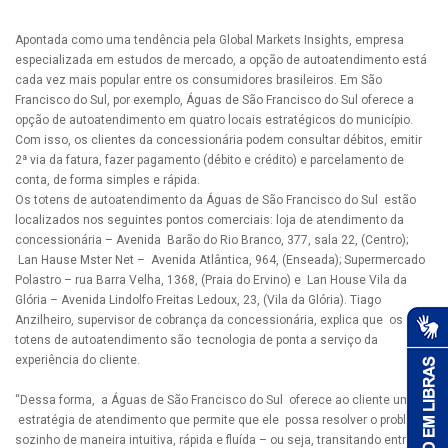
Apontada como uma tendência pela Global Markets Insights, empresa
especializada em estudos de mercado, a opção de autoatendimento está
cada vez mais popular entre os consumidores brasileiros. Em São
Francisco do Sul, por exemplo, Águas de São Francisco do Sul oferece a
opção de autoatendimento em quatro locais estratégicos do município.
Com isso, os clientes da concessionária podem consultar débitos, emitir
2ª via da fatura, fazer pagamento (débito e crédito) e parcelamento de
conta, de forma simples e rápida.
Os totens de autoatendimento da Águas de São Francisco do Sul estão
localizados nos seguintes pontos comerciais: loja de atendimento da
concessionária – Avenida Barão do Rio Branco, 377, sala 22, (Centro);
Lan Hause Mster Net – Avenida Atlântica, 964, (Enseada); Supermercado
Polastro – rua Barra Velha, 1368, (Praia do Ervino) e Lan House Vila da
Glória – Avenida Lindolfo Freitas Ledoux, 23, (Vila da Glória). Tiago
Anzilheiro, supervisor de cobrança da concessionária, explica que os
totens de autoatendimento são tecnologia de ponta a serviço da
experiência do cliente.
“Dessa forma, a Águas de São Francisco do Sul oferece ao cliente uma
estratégia de atendimento que permite que ele possa resolver o problema
sozinho de maneira intuitiva, rápida e fluída – ou seja, transitando entre