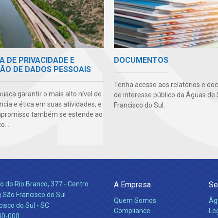
A DE PRIVACIDADE E
DOCUMENTOS
ÃO DE DADOS PESSOAIS
Tenha acesso aos relatórios e d
sca garantir o mais alto nível de
de interesse público da Águas de
cia e ética em suas atividades, e
Francisco do Sul.
mpromisso também se estende ao
...
 do Rio Branco, 377 - Centro
A Empresa
Se
 São Francisco do Sul
Quem Somos
Ág
isco do Sul - SC
Compliance
Leg
40-000