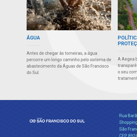
POLÍTIC
ÁGUA
PROTEÇ
Antes de chegar às torneiras, a água
A Aegea bu
percorre um longo caminho pelo sistema de
transparên
abastecimento da Águas de São Francisco
o seu co
do Sul.
tratamento
Rua Barão
Shopping
São Franc
CEP 892