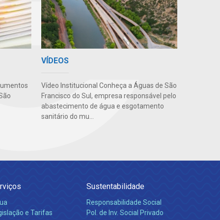
VÍDEOS
Vídeo Institucional Conheça a Águas de São
ocumentos
Francisco do Sul, empresa responsável pelo
 São
abastecimento de água e esgotamento
sanitário do mu...
rviços
Sustentabilidade
ua
Responsabilidade Social
islação e Tarifas
Pol. de Inv. Social Privado