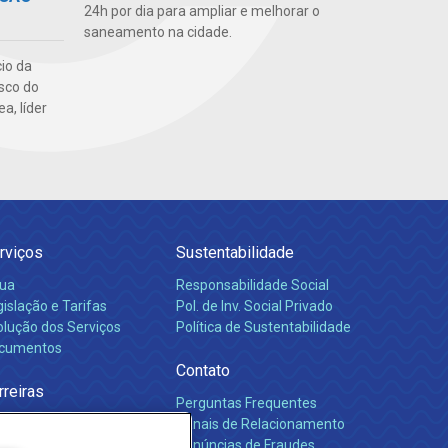
24h por dia para ampliar e melhorar o
saneamento na cidade.
io da
sco do
a, líder
rviços
Sustentabilidade
ua
Responsabilidade Social
islação e Tarifas
Pol. de Inv. Social Privado
olução dos Serviços
Política de Sustentabilidade
cumentos
Contato
rreiras
Perguntas Frequentes
Canais de Relacionamento
Denúncias de Fraudes