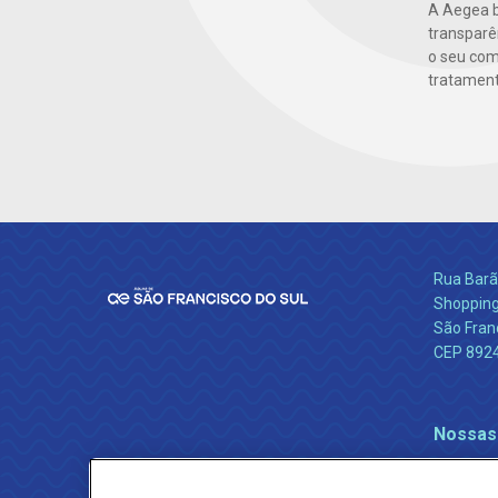
A Aegea bu
transparên
o seu co
tratamento
Rua Barão
Shopping
São Franc
CEP 892
Nossas