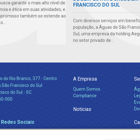
sca garantir o mais alto nível de
FRANCISCO DO SUL
cia e ética em suas atividades, e
mpromisso também se estende ao
Com diversos serviços em benefíc
...
população, a Águas de São Franci
Sul, uma empresa da holding Aege
no setor privado de...
 do Rio Branco, 377 - Centro
A Empresa
Se
 São Francisco do Sul
Quem Somos
Ág
isco do Sul - SC
Compliance
Leg
40-000
Ev
Notícias
Do
 Redes Sociais
Ca