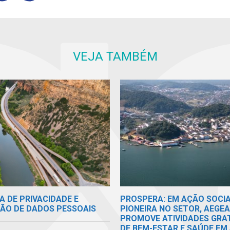
VEJA TAMBÉM
A DE PRIVACIDADE E
PROSPERA: EM AÇÃO SOCI
ÃO DE DADOS PESSOAIS
PIONEIRA NO SETOR, AEGEA
PROMOVE ATIVIDADES GRA
DE BEM-ESTAR E SAÚDE EM