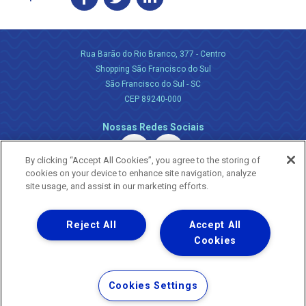
Rua Barão do Rio Branco, 377 - Centro
Shopping São Francisco do Sul
São Francisco do Sul - SC
CEP 89240-000
Nossas Redes Sociais
By clicking “Accept All Cookies”, you agree to the storing of
cookies on your device to enhance site navigation, analyze
site usage, and assist in our marketing efforts.
Reject All
Accept All
Uma empresa
Copyright ® 2026 - Todos os Direitos Reservados.
Cookies
Nossa natureza movimenta a vida
Termos Gerais de Uso de Sites e Aplicativos
Cookies Settings
Política de Privacidade e Proteção de Dados