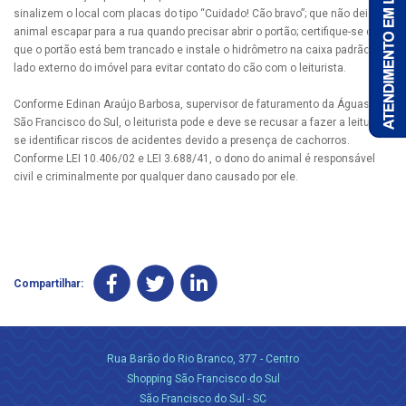
sinalizem o local com placas do tipo “Cuidado! Cão bravo”; que não deixe o
animal escapar para a rua quando precisar abrir o portão; certifique-se de
que o portão está bem trancado e instale o hidrômetro na caixa padrão, do
lado externo do imóvel para evitar contato do cão com o leiturista.
Conforme Edinan Araújo Barbosa, supervisor de faturamento da Águas de
São Francisco do Sul, o leiturista pode e deve se recusar a fazer a leitura
se identificar riscos de acidentes devido a presença de cachorros.
Conforme LEI 10.406/02 e LEI 3.688/41, o dono do animal é responsável
civil e criminalmente por qualquer dano causado por ele.
Compartilhar:
Rua Barão do Rio Branco, 377 - Centro
Shopping São Francisco do Sul
São Francisco do Sul - SC