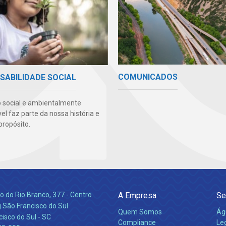
COMUNICADOS
SABILIDADE SOCIAL
 social e ambientalmente
l faz parte da nossa história e
propósito.
 do Rio Branco, 377 - Centro
A Empresa
Se
 São Francisco do Sul
Quem Somos
Ág
isco do Sul - SC
Compliance
Leg