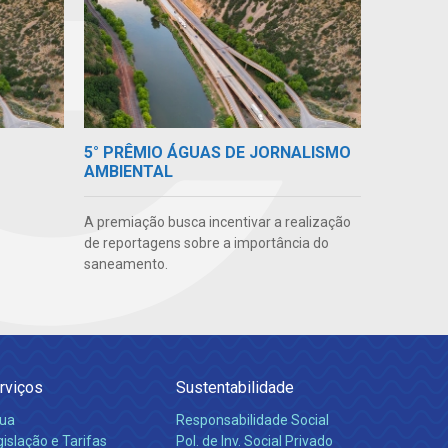
5° PRÊMIO ÁGUAS DE JORNALISMO
AMBIENTAL
A premiação busca incentivar a realização
de reportagens sobre a importância do
saneamento.
rviços
Sustentabilidade
ua
Responsabilidade Social
islação e Tarifas
Pol. de Inv. Social Privado