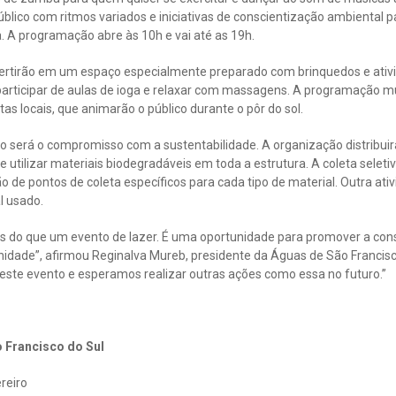
lico com ritmos variados e iniciativas de conscientização ambiental 
. A programação abre às 10h e vai até as 19h.
vertirão em um espaço especialmente preparado com brinquedos e ativid
 participar de aulas de ioga e relaxar com massagens. A programação m
as locais, que animarão o público durante o pôr do sol.
 será o compromisso com a sustentabilidade. A organização distribuir
e utilizar materiais biodegradáveis em toda a estrutura. A coleta selet
o de pontos de coleta específicos para cada tipo de material. Outra ati
l usado.
s do que um evento de lazer. É uma oportunidade para promover a con
nidade”, afirmou Reginalva Mureb, presidente da Águas de São Francis
este evento e esperamos realizar outras ações como essa no futuro.”
 Francisco do Sul
reiro