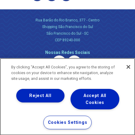
Rua Barão do Rio Branco, 377 - Centro
Shopping São Francisco do Sul
São Francisco do Sul - SC
CEP 89240-000
Nossas Redes Sociais
By clicking “Accept All Cookies”, you agree to the storing of
cookies on your device to enhance site navigation, analyze
site usage, and assist in our marketing efforts.
Reject All
Accept All
Uma empresa
Copyright ® 2026 - Todos os Direitos Reservados.
Cookies
Nossa natureza movimenta a vida
Termos Gerais de Uso de Sites e Aplicativos
Cookies Settings
Política de Privacidade e Proteção de Dados