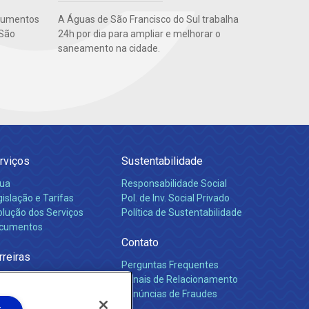
ocumentos
A Águas de São Francisco do Sul trabalha
 São
24h por dia para ampliar e melhorar o
saneamento na cidade.
rviços
Sustentabilidade
ua
Responsabilidade Social
islação e Tarifas
Pol. de Inv. Social Privado
olução dos Serviços
Política de Sustentabilidade
cumentos
Contato
rreiras
Perguntas Frequentes
Canais de Relacionamento
Denúncias de Fraudes