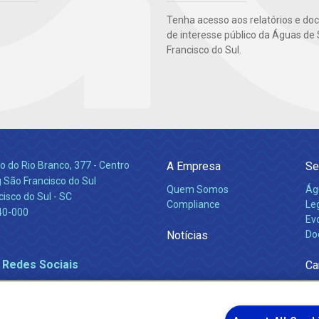
Tenha acesso aos relatórios e d
de interesse público da Águas de
Francisco do Sul.
 do Rio Branco, 377 - Centro
A Empresa
Se
 São Francisco do Sul
Quem Somos
Ág
isco do Sul - SC
Compliance
Leg
40-000
Ev
Notícias
Do
 Redes Sociais
Ca