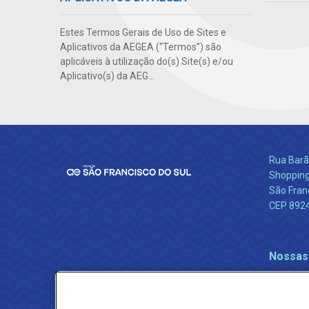
Estes Termos Gerais de Uso de Sites e
Aplicativos da AEGEA (“Termos”) são
aplicáveis à utilização do(s) Site(s) e/ou
Aplicativo(s) da AEG...
Rua Barão
Shopping
São Franc
CEP 892
Nossas