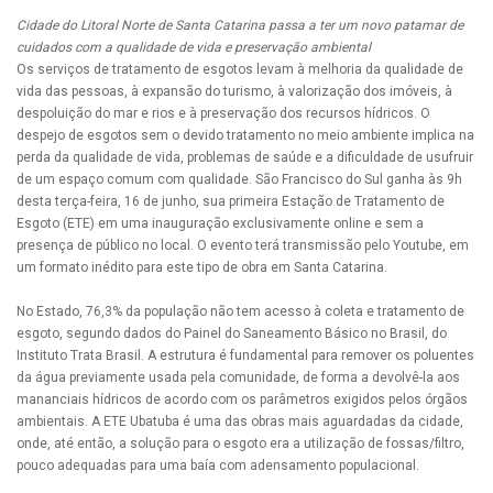
Cidade do Litoral Norte de Santa Catarina passa a ter um novo patamar de
cuidados com a qualidade de vida e preservação ambiental
Os serviços de tratamento de esgotos levam à melhoria da qualidade de
vida das pessoas, à expansão do turismo, à valorização dos imóveis, à
despoluição do mar e rios e à preservação dos recursos hídricos. O
despejo de esgotos sem o devido tratamento no meio ambiente implica na
perda da qualidade de vida, problemas de saúde e a dificuldade de usufruir
de um espaço comum com qualidade. São Francisco do Sul ganha às 9h
desta terça-feira, 16 de junho, sua primeira Estação de Tratamento de
Esgoto (ETE) em uma inauguração exclusivamente online e sem a
presença de público no local. O evento terá transmissão pelo Youtube, em
um formato inédito para este tipo de obra em Santa Catarina.
No Estado, 76,3% da população não tem acesso à coleta e tratamento de
esgoto, segundo dados do Painel do Saneamento Básico no Brasil, do
Instituto Trata Brasil. A estrutura é fundamental para remover os poluentes
da água previamente usada pela comunidade, de forma a devolvê-la aos
mananciais hídricos de acordo com os parâmetros exigidos pelos órgãos
ambientais. A ETE Ubatuba é uma das obras mais aguardadas da cidade,
onde, até então, a solução para o esgoto era a utilização de fossas/filtro,
pouco adequadas para uma baía com adensamento populacional.