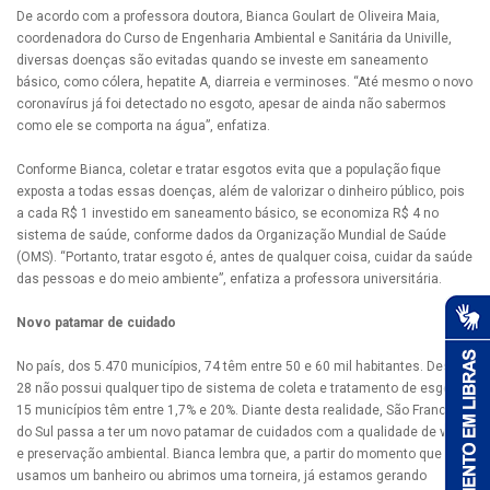
De acordo com a professora doutora, Bianca Goulart de Oliveira Maia,
coordenadora do Curso de Engenharia Ambiental e Sanitária da Univille,
diversas doenças são evitadas quando se investe em saneamento
básico, como cólera, hepatite A, diarreia e verminoses. “Até mesmo o novo
coronavírus já foi detectado no esgoto, apesar de ainda não sabermos
como ele se comporta na água”, enfatiza.
Conforme Bianca, coletar e tratar esgotos evita que a população fique
exposta a todas essas doenças, além de valorizar o dinheiro público, pois
a cada R$ 1 investido em saneamento básico, se economiza R$ 4 no
sistema de saúde, conforme dados da Organização Mundial de Saúde
(OMS). “Portanto, tratar esgoto é, antes de qualquer coisa, cuidar da saúde
das pessoas e do meio ambiente”, enfatiza a professora universitária.
Novo patamar de cuidado
No país, dos 5.470 municípios, 74 têm entre 50 e 60 mil habitantes. Destes,
28 não possui qualquer tipo de sistema de coleta e tratamento de esgoto e
15 municípios têm entre 1,7% e 20%. Diante desta realidade, São Francisco
do Sul passa a ter um novo patamar de cuidados com a qualidade de vida
e preservação ambiental. Bianca lembra que, a partir do momento que
usamos um banheiro ou abrimos uma torneira, já estamos gerando