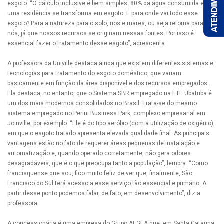
esgoto. “O cálculo inclusive é bem simples: 80% da água consumida em
uma residência se transforma em esgoto. E para onde vai todo esse
esgoto? Para a natureza para o solo, rios e mares, ou seja retorna para
nós, já que nossos recursos se originam nessas fontes. Por isso é
essencial fazer o tratamento desse esgoto”, acrescenta.
A professora da Univille destaca ainda que existem diferentes sistemas e
tecnologias para tratamento do esgoto doméstico, que variam
basicamente em função da área disponível e dos recursos empregados.
Ela destaca, no entanto, que o Sistema SBR empregado na ETE Ubatuba é
um dos mais modernos consolidados no Brasil. Trata-se do mesmo
sistema empregado no Perini Business Park, complexo empresarial em
Joinville, por exemplo. “Ele é do tipo aeróbio (com a utilização de oxigênio),
em que o esgoto tratado apresenta elevada qualidade final. As principais
vantagens estão no fato de requerer áreas pequenas de instalação e
automatização e, quando operado corretamente, não gera odores
desagradáveis, que é o que preocupa tanto a população”, lembra. “Como
francisquense que sou, fico muito feliz de ver que, finalmente, São
Francisco do Sul terá acesso a esse serviço tão essencial e primário. A
partir desse ponto podemos falar, de fato, em desenvolvimento”, diz a
professora.
A concessionária é uma empresa do Grupo AEGEA que, em Santa Catarina,