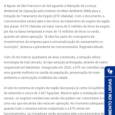
A Águas de São Francisco do Sul aguarda a liberação da Licença
Ambiental de Operação pelo Instituto do Meio Ambiente (IMA) para a
Estação de Tratamento de Esgoto (ETE Ubatuba). Com o documento, a
concessionária estará apta a dar início ao tratamento do esgoto da região
das praias. A ETE Ubatuba vai tratar cerca de 5 milhões de litros de esgoto
por dia na baixa temporada e mais de 10 milhões de litros no verão,
quando em plena operação. “A obra faz parte do cronograma de
investimentos da empresa para a universalização do saneamento no
município”, destaca a presidente da concessionária, Reginalva Mureb.
Com 20 mil metros quadrados de área construída, a estação utiliza
tecnologia de lodo ativado, do tipo aeração prolongada, através de reator
sequencial em bateladas. Inaugurada em 2020, a ETE vai contribuir para
uma grande melhoria na saúde da população, preservação do meio
ambiente e valorização imobiliária da cidade.
A rede do sistema de esgoto da região das praias já conta 24 quilômetros
de extensão e cerca de 2.067 ligações. Mesmo após a instalação dos
ramais, os esgotos residenciais ainda não podem ser conectados à rede,
uma vez que ela ainda não está em operação. No momento adequado,
quando todo o sistema estiver implantado e a ETE entrar em
funcionamento, os moradores serão avisados pela concessionária de que