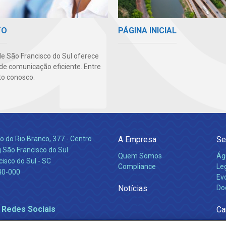
PÁGINA INICIAL
TO
e São Francisco do Sul oferece
de comunicação eficiente. Entre
o conosco.
 do Rio Branco, 377 - Centro
A Empresa
Se
 São Francisco do Sul
Quem Somos
Ág
isco do Sul - SC
Compliance
Leg
40-000
Ev
Notícias
Do
 Redes Sociais
Ca