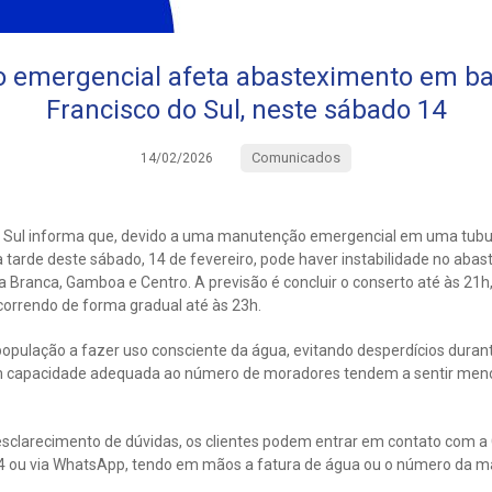
 emergencial afeta abasteximento em bai
Francisco do Sul, neste sábado 14
Comunicados
14/02/2026
 Sul informa que, devido a uma manutenção emergencial em uma tubul
na tarde deste sábado, 14 de fevereiro, pode haver instabilidade no aba
a Branca, Gamboa e Centro. A previsão é concluir o conserto até às 21
orrendo de forma gradual até às 23h.
população a fazer uso consciente da água, evitando desperdícios durant
 capacidade adequada ao número de moradores tendem a sentir meno
sclarecimento de dúvidas, os clientes podem entrar em contato com a
4 ou via WhatsApp, tendo em mãos a fatura de água ou o número da ma