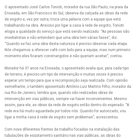
O aposentado José Carlos Tonioti, morador da rua São Paulo, na praia da
Enseada, em São Francisco do Sul, observa da calçada as obras da rede
de esgoto e, vez por outra, troca uma palavra com a equipe que está
trabalhando na obra. Ansioso por ligar a casa à rede de esgoto, Tonioti
elogia a qualidade do serviço que está sendo realizado. “As pessoas são
imediatistas e não entendem que uma obra tem várias fases”, diz.
“Quando se faz uma obra desta natureza é preciso observar cada etapa.
Nós chegamos a oferecer café com bolo para a equipe, mas num primeiro
momento eles ficaram constrangidos e não queriam aceitar”, contou.
Morador há 37 anos na Enseada, o aposentado avalia que, para cada tipo
de terreno, é preciso um tipo de intervenção e muitas vezes é preciso
esperar um tempo para que a recomposição seja realizada. Com opinião
semelhante, o também aposentado Antônio Luiz Martins Filho, morador da
rua Rio de Janeiro, lembra que, quando são realizadas obras de
intervenção em vias públicas, sempre vai haver inconvenientes. Mesmo
assim, para ele, as obras da rede de esgoto estão dentro do esperado. “A
rede era há muito aguardada por todos nós. Quando for autorizado, vou
ligar a minha casa à rede de esgoto sem problemas”, acrescentou.
Com nove diferentes frentes de trabalho focadas na instalação das
tubulações de esgotamento sanitário nas vias públicas, as obras do