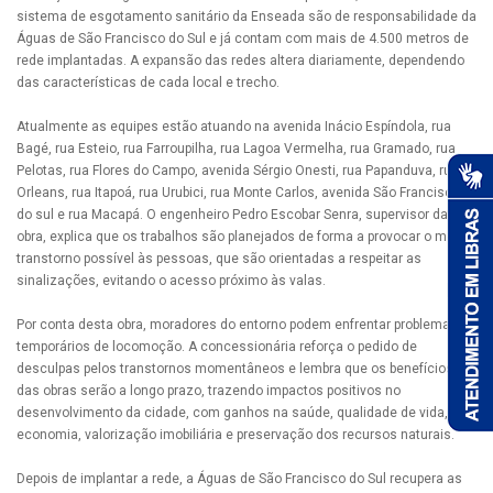
sistema de esgotamento sanitário da Enseada são de responsabilidade da
Águas de São Francisco do Sul e já contam com mais de 4.500 metros de
rede implantadas. A expansão das redes altera diariamente, dependendo
das características de cada local e trecho.
Atualmente as equipes estão atuando na avenida Inácio Espíndola, rua
Bagé, rua Esteio, rua Farroupilha, rua Lagoa Vermelha, rua Gramado, rua
Pelotas, rua Flores do Campo, avenida Sérgio Onesti, rua Papanduva, rua
Orleans, rua Itapoá, rua Urubici, rua Monte Carlos, avenida São Francisco
do sul e rua Macapá. O engenheiro Pedro Escobar Senra, supervisor da
obra, explica que os trabalhos são planejados de forma a provocar o menor
transtorno possível às pessoas, que são orientadas a respeitar as
sinalizações, evitando o acesso próximo às valas.
Por conta desta obra, moradores do entorno podem enfrentar problemas
temporários de locomoção. A concessionária reforça o pedido de
desculpas pelos transtornos momentâneos e lembra que os benefícios
das obras serão a longo prazo, trazendo impactos positivos no
desenvolvimento da cidade, com ganhos na saúde, qualidade de vida,
economia, valorização imobiliária e preservação dos recursos naturais.
Depois de implantar a rede, a Águas de São Francisco do Sul recupera as