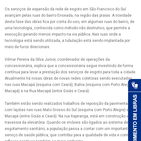
Os serviços de expansão da rede de esgoto em São Francisco do Sul
avançam pelas ruas do bairro Enseada, na região das praias. A novidade
desta fase das obras fica por conta do uso, em algumas ruas do bairro, de
uma tecnologia, conhecida como método não destrutivo, que permite a
execução gerando menos impacto na via pública. Nas ruas onde a
tecnologia está sendo utilizada, a tubulação está sendo implantada por
meio de furos direcionais.
Vilmar Pereira da Silva Junior, coordenador de operações da
concessionária, explica que a concessionária segue investindo de forma
contínua para levar a prestação dos serviços de esgoto para toda a cidade.
Atualmente há novas obras de novas redes coletoras sendo executadas
nas ruas Macapá (esquina com Ceará), Bahia (esquina com Porto Alegre e
Macapá) e na Rua Macapá (entre Goiás e Ceará).
Também estão sendo realizados trabalhos de reposição da pavimentação
com lajotas nas ruas Mato Grosso do Sul (esquina com Porto Alegre) e
Macapá (entre Goiás e Ceará). Na rua Itapiranga, está em construção a
travessia da elevatória. Quando os imóveis são ligados ao sistema de
esgotamento sanitário, a população passa a contar com um importante
serviço de saúde pública, que contribui para a qualidade de vida e com