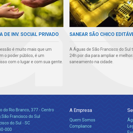
A DE INV. SOCIAL PRIVADO
SANEAR SÃO CHICO EDITÁV
essão é muito mais que um
A Águas de São Francisco do Sul 
m o poder público, é um
24h por dia para ampliar e melhor
so com o lugar e com sua gente.
saneamento na cidade.
 do Rio Branco, 377 - Centro
A Empresa
Se
 São Francisco do Sul
Quem Somos
Ág
isco do Sul - SC
Compliance
Leg
40-000
Ev