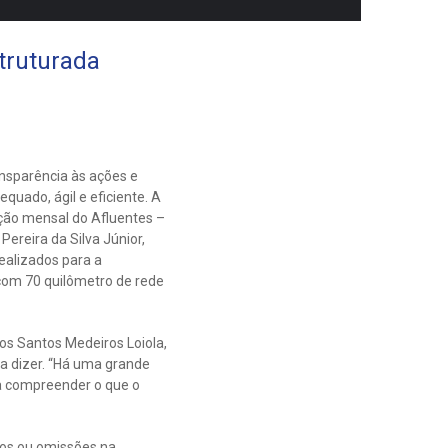
truturada
ansparência às ações e
quado, ágil e eficiente. A
ição mensal do Afluentes –
ereira da Silva Júnior,
ealizados para a
 com 70 quilômetro de rede
os Santos Medeiros Loiola,
 a dizer. “Há uma grande
 a compreender o que o
rros ou omissões na