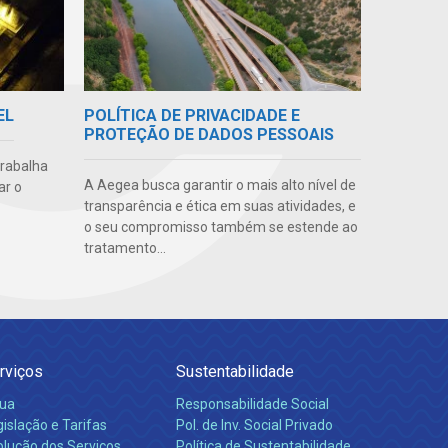
POLÍTICA DE PRIVACIDADE E
EL
PROTEÇÃO DE DADOS PESSOAIS
trabalha
A Aegea busca garantir o mais alto nível de
ar o
transparência e ética em suas atividades, e
o seu compromisso também se estende ao
tratamento...
rviços
Sustentabilidade
ua
Responsabilidade Social
islação e Tarifas
Pol. de Inv. Social Privado
olução dos Serviços
Política de Sustentabilidade