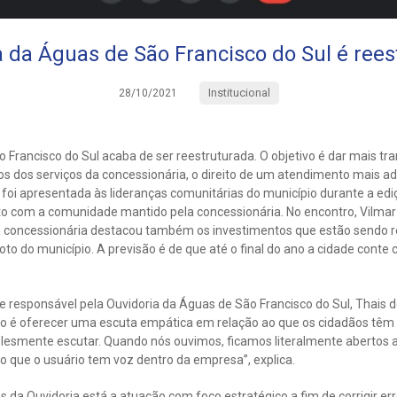
a da Águas de São Francisco do Sul é rees
Institucional
28/10/2021
 Francisco do Sul acaba de ser reestruturada. O objetivo é dar mais tr
ios dos serviços da concessionária, o direito de um atendimento mais ade
 foi apresentada às lideranças comunitárias do município durante a ed
 com a comunidade mantido pela concessionária. No encontro, Vilmar P
 concessionária destacou também os investimentos que estão sendo r
to do município. A previsão é de que até o final do ano a cidade conte
 responsável pela Ouvidoria da Águas de São Francisco do Sul, Thais d
viço é oferecer uma escuta empática em relação ao que os cidadãos têm
mplesmente escutar. Quando nós ouvimos, ficamos literalmente abertos
do que o usuário tem voz dentro da empresa”, explica.
os da Ouvidoria está a atuação com foco estratégico a fim de corrigir e