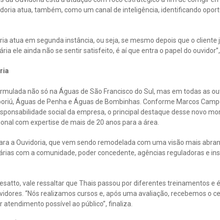
idoria atua, também, como um canal de inteligência, identificando opo
oria atua em segunda instância, ou seja, se mesmo depois que o cliente 
a ele ainda não se sentir satisfeito, é aí que entra o papel do ouvidor”,
ria
rmulada não só na Águas de São Francisco do Sul, mas em todas as o
riú, Águas de Penha e Águas de Bombinhas. Conforme Marcos Campe
sponsabilidade social da empresa, o principal destaque desse novo mo
onal com expertise de mais de 20 anos para a área.
ara a Ouvidoria, que vem sendo remodelada com uma visão mais abran
árias com a comunidade, poder concedente, agências reguladoras e inst
tto, vale ressaltar que Thais passou por diferentes treinamentos e é 
uvidores. “Nós realizamos cursos e, após uma avaliação, recebemos o c
atendimento possível ao público”, finaliza.