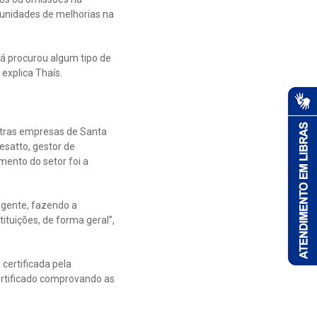
rtunidades de melhorias na
já procurou algum tipo de
 explica Thaís.
utras empresas de Santa
satto, gestor de
mento do setor foi a
gente, fazendo a
ituições, de forma geral”,
certificada pela
ertificado comprovando as