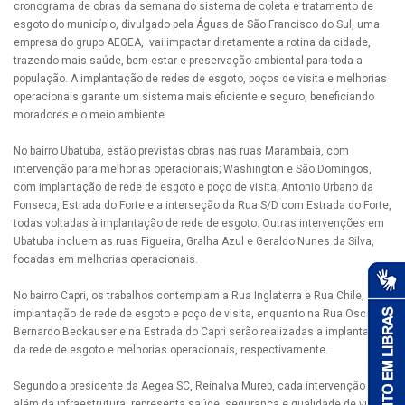
cronograma de obras da semana do sistema de coleta e tratamento de
esgoto do município, divulgado pela Águas de São Francisco do Sul, uma
empresa do grupo AEGEA, vai impactar diretamente a rotina da cidade,
trazendo mais saúde, bem-estar e preservação ambiental para toda a
população. A implantação de redes de esgoto, poços de visita e melhorias
operacionais garante um sistema mais eficiente e seguro, beneficiando
moradores e o meio ambiente.
No bairro Ubatuba, estão previstas obras nas ruas Marambaia, com
intervenção para melhorias operacionais; Washington e São Domingos,
com implantação de rede de esgoto e poço de visita; Antonio Urbano da
Fonseca, Estrada do Forte e a interseção da Rua S/D com Estrada do Forte,
todas voltadas à implantação de rede de esgoto. Outras intervenções em
Ubatuba incluem as ruas Figueira, Gralha Azul e Geraldo Nunes da Silva,
focadas em melhorias operacionais.
No bairro Capri, os trabalhos contemplam a Rua Inglaterra e Rua Chile, com
implantação de rede de esgoto e poço de visita, enquanto na Rua Oscar
Bernardo Beckauser e na Estrada do Capri serão realizadas a implantação
da rede de esgoto e melhorias operacionais, respectivamente.
Segundo a presidente da Aegea SC, Reinalva Mureb, cada intervenção vai
além da infraestrutura: representa saúde, segurança e qualidade de vida.