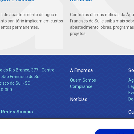
os de abastecimento de água e
Confira as últimas notícias da Ág
to sanitário implicam em custos
Francisco do Sul e saiba mais sob
mentos permanentes.
abastecimento, obras, programas
projetos.
 do Rio Branco, 377 - Centro
A Empresa
Se
 São Francisco do Sul
Quem Somos
Ág
isco do Sul - SC
Compliance
Leg
40-000
Ev
Notícias
Do
 Redes Sociais
Ca