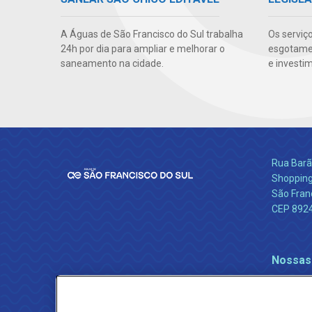
A Águas de São Francisco do Sul trabalha
Os serviç
24h por dia para ampliar e melhorar o
esgotamen
saneamento na cidade.
e investi
Rua Barão
Shopping
São Franc
CEP 892
Nossas