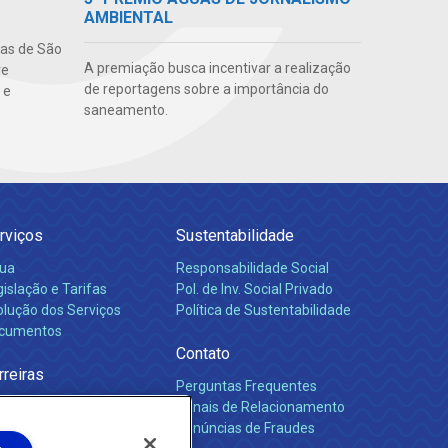
AMBIENTAL
uas de São
A premiação busca incentivar a realização
re
de reportagens sobre a importância do
 e
saneamento.
rviços
Sustentabilidade
ua
Responsabilidade Social
islação e Tarifas
Pol. de Inv. Social Privado
olução dos Serviços
Política de Sustentabilidade
cumentos
Contato
rreiras
Perguntas Frequentes
Canais de Relacionamento
Denúncias de Fraudes