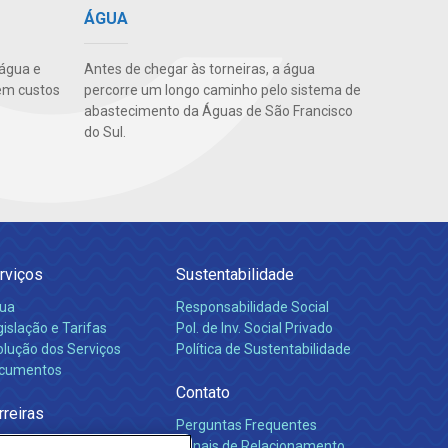
ÁGUA
 água e
Antes de chegar às torneiras, a água
em custos
percorre um longo caminho pelo sistema de
abastecimento da Águas de São Francisco
do Sul.
rviços
Sustentabilidade
ua
Responsabilidade Social
islação e Tarifas
Pol. de Inv. Social Privado
olução dos Serviços
Política de Sustentabilidade
cumentos
Contato
rreiras
Perguntas Frequentes
Canais de Relacionamento