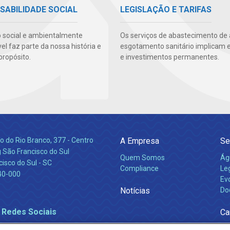
SABILIDADE SOCIAL
LEGISLAÇÃO E TARIFAS
 social e ambientalmente
Os serviços de abastecimento de
l faz parte da nossa história e
esgotamento sanitário implicam 
propósito.
e investimentos permanentes.
 do Rio Branco, 377 - Centro
A Empresa
Se
 São Francisco do Sul
Quem Somos
Ág
isco do Sul - SC
Compliance
Leg
40-000
Ev
Notícias
Do
 Redes Sociais
Ca