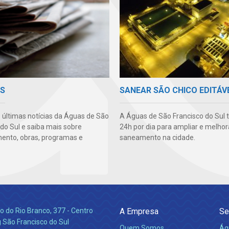
AS
SANEAR SÃO CHICO EDITÁV
s últimas notícias da Águas de São
A Águas de São Francisco do Sul 
 do Sul e saiba mais sobre
24h por dia para ampliar e melhor
ento, obras, programas e
saneamento na cidade.
 do Rio Branco, 377 - Centro
A Empresa
Se
 São Francisco do Sul
Quem Somos
Ág