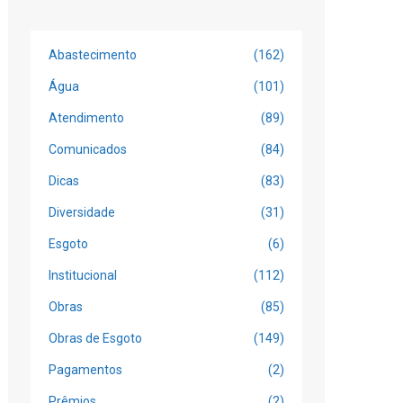
Abastecimento
(162)
Água
(101)
Atendimento
(89)
Comunicados
(84)
Dicas
(83)
Diversidade
(31)
Esgoto
(6)
Institucional
(112)
Obras
(85)
Obras de Esgoto
(149)
Pagamentos
(2)
Prêmios
(2)