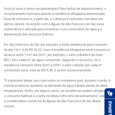
Você já ouviu o termo escalonamento? Nas tarifas de abastecimento, o
escalonamento funciona quando a residência ultrapassa determinada
faixa de consumo e, a partir daí, a cobrança é realizada com base em
outros valores. De acordo com a Águas de São Francisco do Sul, essa
matemática é utilizada para incentivar o uso consciente da água e a
preservação dos recursos hídricos.
Em São Francisco do Sul, por exemplo, a tarifa residencial para consumo
de até 10m³ é de R$ 60,20. Caso a residência ultrapasse esse consumo e
alcance entre 11m³ até 25m³, por exemplo, o valor cobrado é de mais
R$11,04 a cada m³ de água consumido. Seguindo o raciocínio, se a
residência consumir entre 26m³ a 50m³ o valor cobrado, por cada m³
consumido extra, será de R$15,49. E assim sucessivamente.
“É importante deixar isso claro entre os moradores pois, durante o verão, é
normal acontecer aumento na demanda de água tratada devido às altas
temperaturas. Então, em alguns casos, as residências podem ultrapassar
o consumo habitual e a tarifa recebida sofre este escalonamento”, explica
a coordenadora comercial da Águas de São Francisco do Sul, Alana
Lassen.